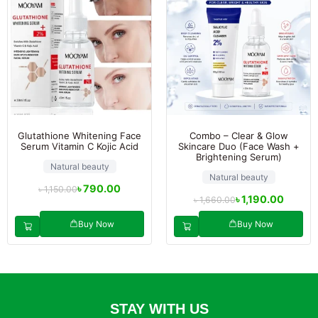
Glutathione Whitening Face
Combo – Clear & Glow
Serum Vitamin C Kojic Acid
Skincare Duo (Face Wash +
Brightening Serum)
Natural beauty
Natural beauty
৳
790.00
৳
1,150.00
৳
1,190.00
৳
1,660.00
Buy Now
Buy Now
STAY WITH US