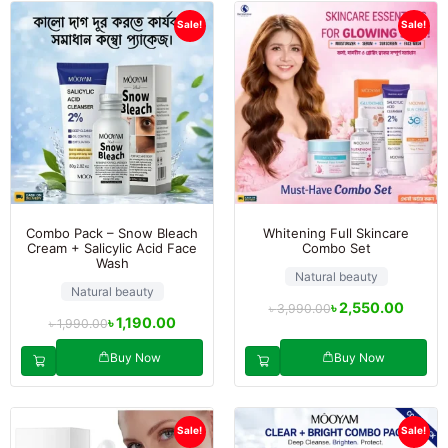
Sale!
Sale!
Combo Pack – Snow Bleach
Whitening Full Skincare
Cream + Salicylic Acid Face
Combo Set
Wash
Natural beauty
Natural beauty
৳
2,550.00
৳
3,990.00
৳
1,190.00
৳
1,990.00
Buy Now
Buy Now
Sale!
Sale!