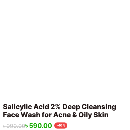
Salicylic Acid 2% Deep Cleansing
Face Wash for Acne & Oily Skin
৳
590.00
৳
990.00
-40%