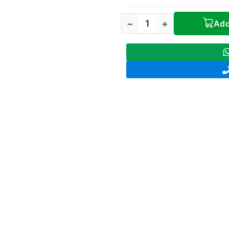
−
+
Add