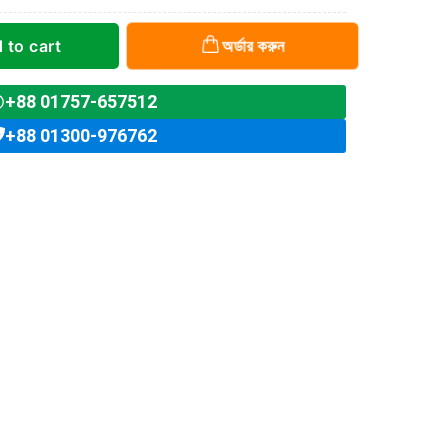
অর্ডার করুন
 to cart
+88 01757-657512
+88 01300-976762