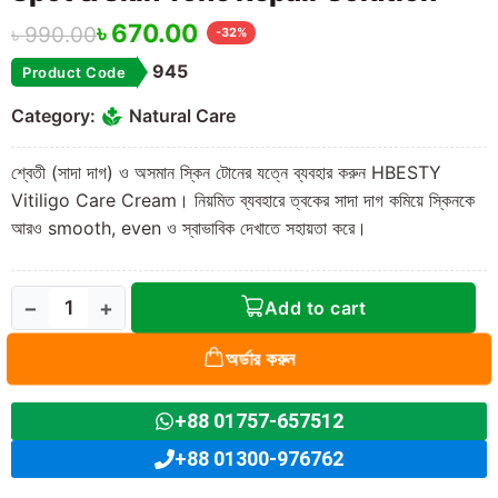
৳
670.00
৳
990.00
-32%
945
Product Code
Category:
Natural Care
শ্বেতী (সাদা দাগ) ও অসমান স্কিন টোনের যত্নে ব্যবহার করুন HBESTY
Vitiligo Care Cream। নিয়মিত ব্যবহারে ত্বকের সাদা দাগ কমিয়ে স্কিনকে
আরও smooth, even ও স্বাভাবিক দেখাতে সহায়তা করে।
−
+
Add to cart
অর্ডার করুন
+88 01757-657512
+88 01300-976762