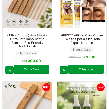
(4 Pcs Combo) বাঁশের টুথব্রাশ –
HBESTY Vitiligo Care Cream
Ultra Soft Nano Bristle
– White Spot & Skin Tone
Bamboo Eco Friendly
Repair Solution
Toothbrush
Natural Care
Natural Care
৳
670.00
৳
990.00
৳
390.00
৳
960.00
Buy Now
Buy Now
Sale!
Sale!