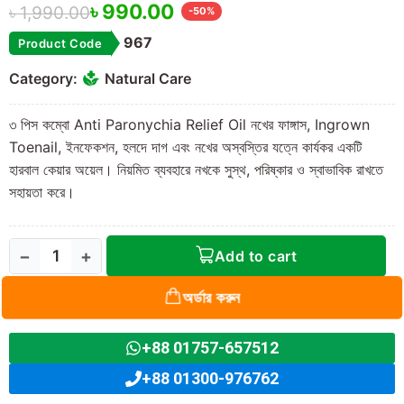
৳
990.00
৳
1,990.00
-50%
967
Product Code
Category:
Natural Care
৩ পিস কম্বো Anti Paronychia Relief Oil নখের ফাঙ্গাস, Ingrown
Toenail, ইনফেকশন, হলদে দাগ এবং নখের অস্বস্তির যত্নে কার্যকর একটি
হারবাল কেয়ার অয়েল। নিয়মিত ব্যবহারে নখকে সুস্থ, পরিষ্কার ও স্বাভাবিক রাখতে
সহায়তা করে।
−
+
Add to cart
অর্ডার করুন
+88 01757-657512
+88 01300-976762