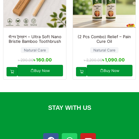
বাঁশের টুথব্রাশ – Ultra Soft Nano
(2 Pcs Combo) Relief – Pain
Bristle Bamboo Toothbrush
Cure Oil
Natural Care
Natural Care
৳
160.00
৳
1,090.00
৳
290.00
৳
2,200.00
Buy Now
Buy Now
STAY WITH US