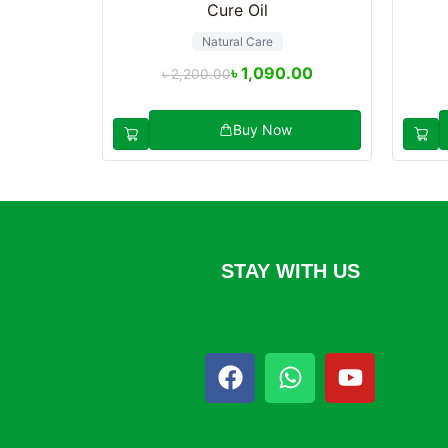
Cure Oil
Natural Care
৳
1,090.00
৳
2,200.00
Buy Now
STAY WITH US