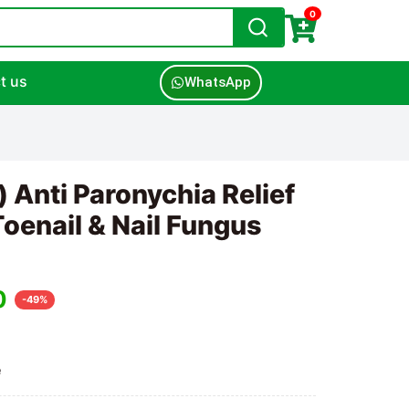
0
t us
WhatsApp
 Anti Paronychia Relief
Toenail & Nail Fungus
0
-49%
e