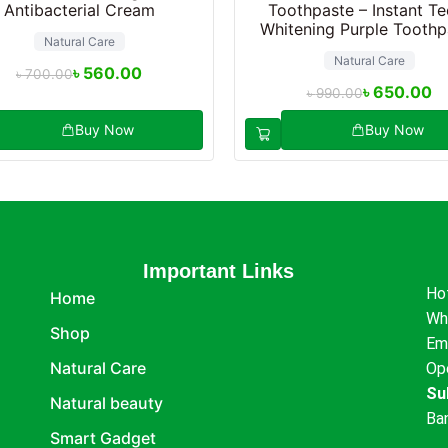
Antibacterial Cream
Toothpaste – Instant Te
Whitening Purple Toothp
Natural Care
Natural Care
৳
560.00
৳
700.00
৳
650.00
৳
990.00
Buy Now
Buy Now
Important Links
Ho
Home
Wh
Shop
Em
Natural Care
Op
Su
Natural beauty
Ba
Smart Gadget