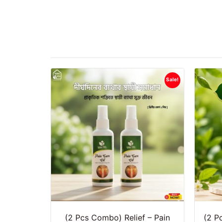
Sale!
(2 Pcs Combo) Relief – Pain
(2 P