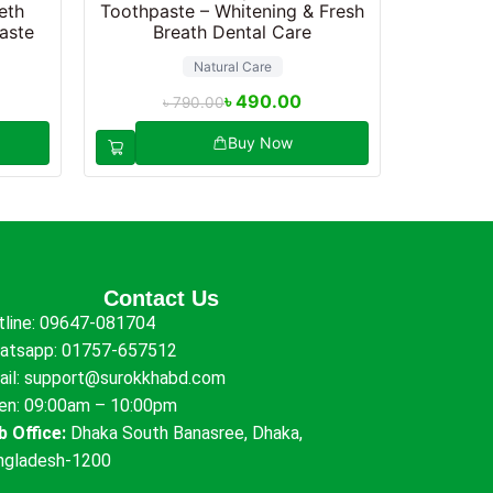
eth
Toothpaste – Whitening & Fresh
aste
Breath Dental Care
Natural Care
৳
490.00
৳
790.00
Buy Now
Contact Us
tline:
09647-081704
atsapp:
01757-657512
ail:
support@surokkhabd.com
en: 09:00am – 10:00pm
b Office:
Dhaka South Banasree, Dhaka,
ngladesh-1200