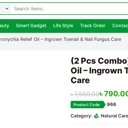
auty
Smart Gadget
Life Style
Track Order
Contac
onychia Relief Oil – Ingrown Toenail & Nail Fungus Care
(2 Pcs Combo)
Oil – Ingrown 
Care
৳
790.0
৳
1,550.00
966
Product Code
Category:
Natural Car