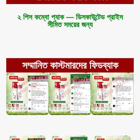
২ পিস কম্বো প্যাক — ডিসকাউন্টেড প্রাইস
সীমিত সময়ের জন্য
সম্মানিত কাস্টমারদের ফিডব্যাক