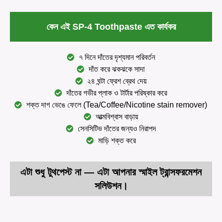
কেন এই SP-4 Toothpaste এত কার্যকর
৭ দিনে দাঁতের দৃশ্যমান পরিবর্তন
দাঁত করে ঝকঝকে সাদা
২৪ ঘন্টা ফ্রেশ ব্রেথ দেয়
দাঁতের গভীর প্লাক ও টার্টার পরিষ্কার করে
শক্ত দাগ ভেঙে ফেলে (Tea/Coffee/Nicotine stain remover)
আত্মবিশ্বাস বাড়ায়
সেনসিটিভ দাঁতের জন্যও নিরাপদ
মাড়ি শক্ত করে
এটা শুধু টুথপেস্ট না — এটা আপনার স্মাইল ট্রান্সফরমেশন
সলিউশন।